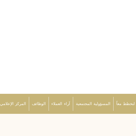
من نحن
ورلد انفستمنتس
استثمر بثقة
خدماتنا
لنخطط معاً
المسؤولية
المجتمعية
لنخطط معاً
المسؤولية المجتمعية
آراء العملاء
الوظائف
المركز الإعلامي
آراء العملاء